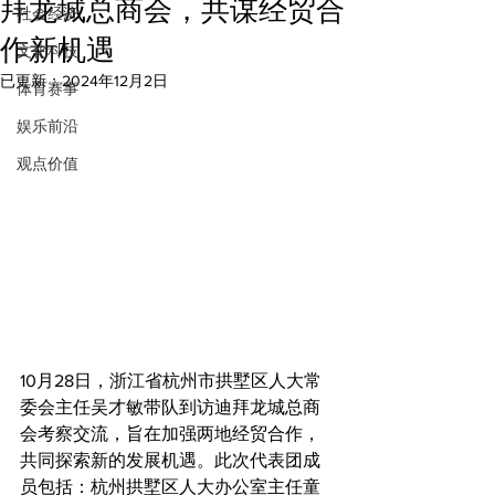
拜龙城总商会，共谋经贸合
社会经济
作新机遇
文化科技
已更新：
2024年12月2日
体育赛事
娱乐前沿
观点价值
10月28日，浙江省杭州市拱墅区人大常
委会主任吴才敏带队到访迪拜龙城总商
会考察交流，旨在加强两地经贸合作，
共同探索新的发展机遇。此次代表团成
员包括：杭州拱墅区人大办公室主任童