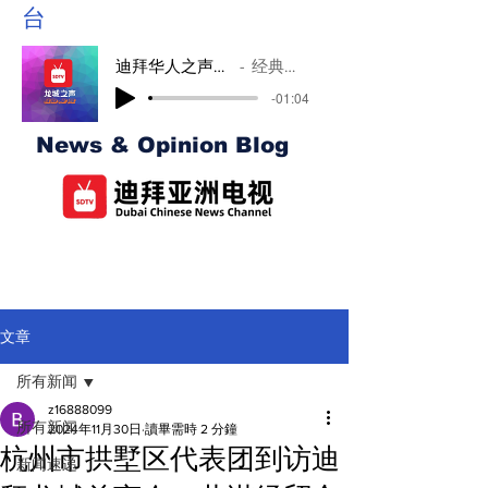
台
迪拜华人之声广播
经典音乐
-01:04
News & Opinion Blog
亚洲新闻中东台
文章
所有新闻
z16888099
所有新闻
2024年11月30日
讀畢需時 2 分鐘
杭州市拱墅区代表团到访迪
新闻速递