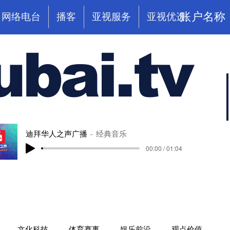
账户名称
网络电台
播客
亚视服务
亚视优选
ubai.tv
迪拜华人之声广播
经典音乐
00:00 / 01:04
文化科技
体育赛事
娱乐前沿
观点价值