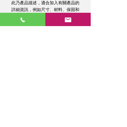
此乃產品描述，適合加入有關產品的
詳細資訊，例如尺寸、材料、保固和
清洗說明。
產品資訊
這是產品詳情，適合加入有關產品的更
退貨與退款政策
多資訊，例如尺寸、材料、保固和清洗
說明。另外，您也可在此處形容產品的
這是退貨與退款政策，適合向客戶解釋
獨特之處，以及可給客戶帶來的好處。
運送資訊
如何處理不滿意的產品。撰寫政策時，
買家總是希望能在購買之前清楚了解產
請盡量開門見山，以便建立互信，讓顧
品。所以請盡量提供資訊，讓顧客有信
這是個運送政策，適合加入與運送方
客有信心購買您的產品。
心和决心購買產品。
法、包裝和費用相關的資訊。撰寫政策
時，請盡量開門見山，以便建立互信，
讓顧客有信心購買您的產品。
商 业 合 作
免 责 声 明